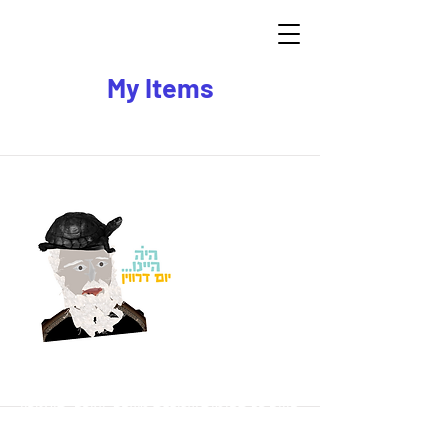
My Items
I'm a title. ​Click here to edit me.
היה היינו - יום דרווין, לגיל 6 עד 10
חוויה רב תחומית שכוללת משחק, יצירה, תיאטרון
ופילוסופיה, המעבירה את הילדים מסע להכרת