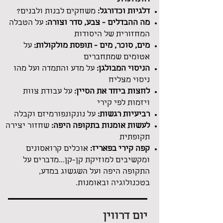
דלגיות וכדורגל:
משחקים לבנות ולבנים?
מה ההבדלים - צבע, סדר וצורה:
על הטבלה
המחזורית של היסודות
מים, סוכר, מים - תופסת מולקולות:
על
אטומים שמתחברים
הניסוי המבולגן:
על מדע והתמדה ועל מהו
ניסוי מצליח
לחצות ביחד את הסיין:
על עבודת צוות
ויזמות לפי קירי
רביעיות רגשות:
על נונקונפורמיזם וקבלה
לעשות אומנות בתקופה היפה:
שחזור יצירה
תקופתית
קפה קירי בפאריז:
אוכלים קרואסונים
ומקשיבים למוזיקת קן-קן...
מדברים על
התקופה היפה ועל השגשוג במדע,
בטכנולוגיה ובאומנות.
יום דרווין