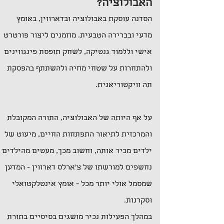
האבולוציה?
הסדנה עוסקת באבולוציה ובד
א
רווין, באומץ
מדעי ובברירה הטבעית. מוזמנים ליצור פורטרט
אישי וללמוד גנטיקה, לשחק תופסת פינגווינים
ולהתחרות על שטחי מחיה ולהשתתף בהפסקת
תה וויקטוריאנית.
על אף היותה של האבולוציה, התורה המקובלת
והמרכזית לתיאור התפתחות החיים, מיעוט של
ילדים מכיר אותה, וחשוב מכך, מעטים מהילדים
נחשפים למורשתו של צ'ארלס דארווין - המדען
שמסמל אולי יותר מכל - אומץ אינטלקטואלי
וסקרנות.
במהלך הפעילות נכיר מושגים בסיסיים בתורת